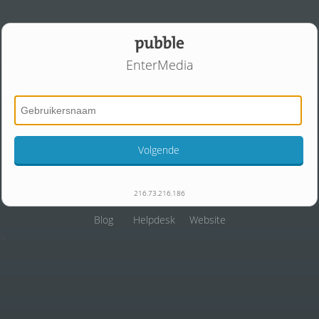
EnterMedia
Volgende
216.73.216.186
Blog
Helpdesk
Website
>